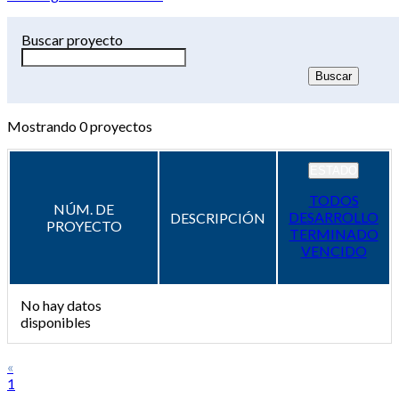
Buscar proyecto
Mostrando
0
proyectos
ESTADO
TODOS
NÚM. DE
DESARROLLO
DESCRIPCIÓN
PROYECTO
TERMINADO
VENCIDO
No hay datos
disponibles
«
1