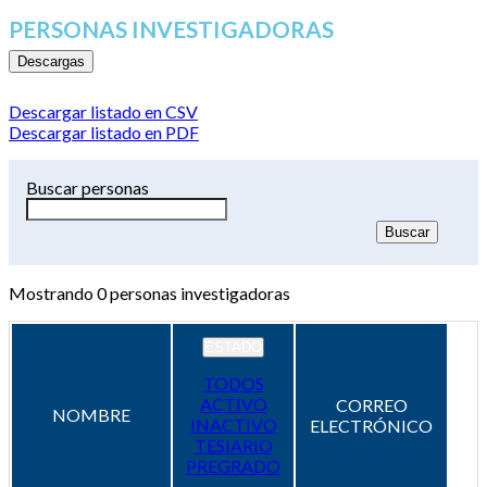
PERSONAS INVESTIGADORAS
Descargas
Descargar listado en CSV
Descargar listado en PDF
Buscar personas
Mostrando
0
personas investigadoras
ESTADO
TODOS
ACTIVO
CORREO
NOMBRE
INACTIVO
ELECTRÓNICO
TESIARIO
PREGRADO