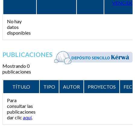
VENCIDO
No hay
datos
disponibles
PUBLICACIONES
Mostrando 0
publicaciones
TÍTULO
TIPO
AUTOR
PROYECTOS
FEC
Para
consultar las
publicaciones
dar clic
aquí
.