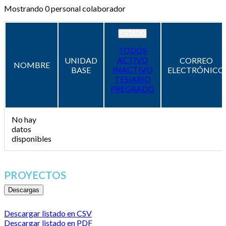
Mostrando
0
personal colaborador
ESTADO
TODOS
ACTIVO
UNIDAD
CORREO
NOMBRE
INACTIVO
BASE
ELECTRÓNICO
TESIARIO
PREGRADO
No hay
datos
disponibles
PROYECTOS
Descargas
Descargar listado en CSV
Descargar listado en PDF