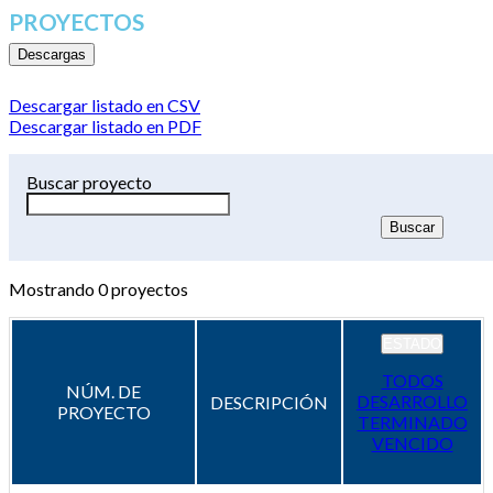
PROYECTOS
Descargas
Descargar listado en CSV
Descargar listado en PDF
Buscar proyecto
Mostrando
0
proyectos
ESTADO
TODOS
NÚM. DE
DESARROLLO
DESCRIPCIÓN
PROYECTO
TERMINADO
VENCIDO