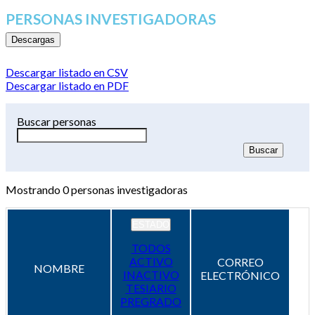
PERSONAS INVESTIGADORAS
Descargas
Descargar listado en CSV
Descargar listado en PDF
Buscar personas
Mostrando
0
personas investigadoras
ESTADO
TODOS
ACTIVO
CORREO
NOMBRE
INACTIVO
ELECTRÓNICO
TESIARIO
PREGRADO