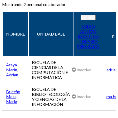
Mostrando
2
personal colaborador
ESTADO
TODOS
ACTIVO
NOMBRE
UNIDAD BASE
INACTIVO
EL
TESIARIO
PREGRADO
ESCUELA DE
Araya
CIENCIAS DE LA
Marin,
Inactivo
adrian
COMPUTACIÓN E
Adrian
INFORMÁTICA
ESCUELA DE
Briceño
BIBLIOTECOLOGÍA
Meza,
Inactivo
ma.br
Y CIENCIAS DE LA
Maria
INFORMACIÓN