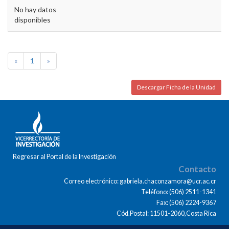
No hay datos
disponibles
«
1
»
Descargar Ficha de la Unidad
Regresar al Portal de la Investigación
Contacto
Correo electrónico: gabriela.chaconzamora@ucr.ac.cr
Teléfono: (506) 2511-1341
Fax: (506) 2224-9367
Cód.Postal: 11501-2060,Costa Rica