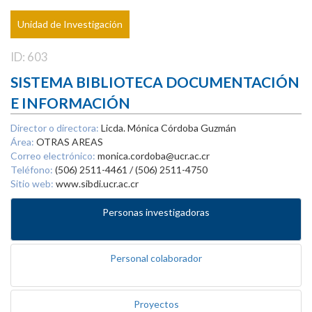
Unidad de Investigación
ID: 603
SISTEMA BIBLIOTECA DOCUMENTACIÓN
E INFORMACIÓN
Director o directora:
Licda. Mónica Córdoba Guzmán
Área:
OTRAS AREAS
Correo electrónico:
monica.cordoba@ucr.ac.cr
Teléfono:
(506) 2511-4461 / (506) 2511-4750
Sitio web:
www.sibdi.ucr.ac.cr
Personas investigadoras
Personal colaborador
Proyectos