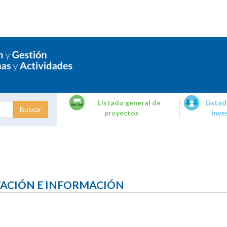
Listado general de
Listad
proyectos
inve
dades de
tigación
TACIÓN E INFORMACIÓN