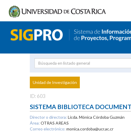
Investigador
Uni
Proyecto
Unidad de Investigación
inves
ID: 603
SISTEMA BIBLIOTECA DOCUMEN
Director o directora:
Licda. Mónica Córdoba Guzmán
Área:
OTRAS AREAS
Correo electrónico:
monica.cordoba@ucr.ac.cr