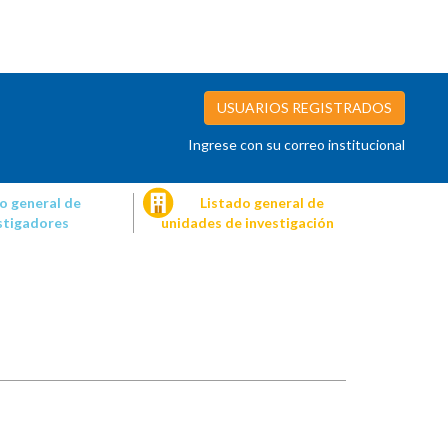
USUARIOS REGISTRADOS
Ingrese con su correo institucional
o general de
Listado general de
stigadores
unidades de investigación