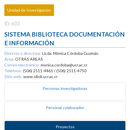
Unidad de Investigación
ID: 603
SISTEMA BIBLIOTECA DOCUMENTACIÓN
E INFORMACIÓN
Director o directora:
Licda. Mónica Córdoba Guzmán
Área:
OTRAS AREAS
Correo electrónico:
monica.cordoba@ucr.ac.cr
Teléfono:
(506) 2511-4461 / (506) 2511-4750
Sitio web:
www.sibdi.ucr.ac.cr
Personas investigadoras
Personal colaborador
Proyectos