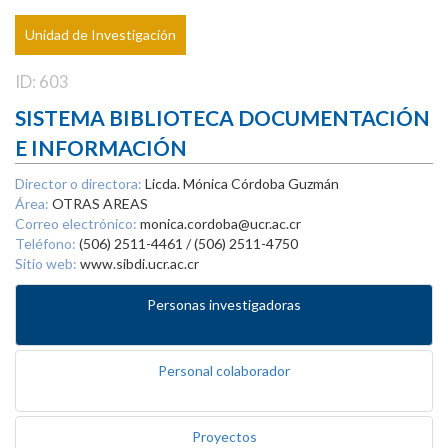
Unidad de Investigación
ID: 603
SISTEMA BIBLIOTECA DOCUMENTACIÓN
E INFORMACIÓN
Director o directora:
Licda. Mónica Córdoba Guzmán
Área:
OTRAS AREAS
Correo electrónico:
monica.cordoba@ucr.ac.cr
Teléfono:
(506) 2511-4461 / (506) 2511-4750
Sitio web:
www.sibdi.ucr.ac.cr
Personas investigadoras
Personal colaborador
Proyectos