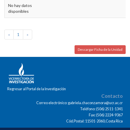
No hay datos
disponibles
«
1
»
Descargar Ficha de la Unidad
Regresar al Portal de la Investigación
Contacto
Correo electrónico: gabriela.chaconzamora@ucr.ac.cr
Teléfono: (506) 2511-1341
Fax: (506) 2224-9367
Cód.Postal: 11501-2060,Costa Rica