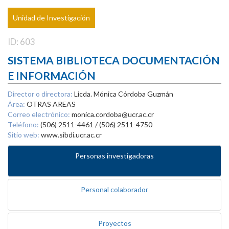
Unidad de Investigación
ID: 603
SISTEMA BIBLIOTECA DOCUMENTACIÓN
E INFORMACIÓN
Director o directora:
Licda. Mónica Córdoba Guzmán
Área:
OTRAS AREAS
Correo electrónico:
monica.cordoba@ucr.ac.cr
Teléfono:
(506) 2511-4461 / (506) 2511-4750
Sitio web:
www.sibdi.ucr.ac.cr
Personas investigadoras
Personal colaborador
Proyectos