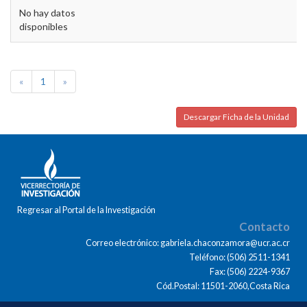
No hay datos
disponibles
«
1
»
Descargar Ficha de la Unidad
Regresar al Portal de la Investigación
Contacto
Correo electrónico: gabriela.chaconzamora@ucr.ac.cr
Teléfono: (506) 2511-1341
Fax: (506) 2224-9367
Cód.Postal: 11501-2060,Costa Rica