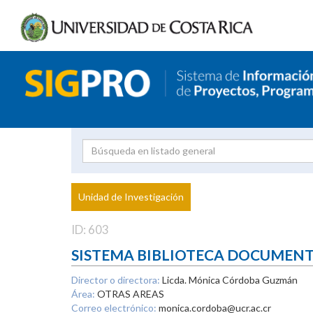
Investigador
Uni
Proyecto
Unidad de Investigación
inves
ID: 603
SISTEMA BIBLIOTECA DOCUMEN
Director o directora:
Licda. Mónica Córdoba Guzmán
Área:
OTRAS AREAS
Correo electrónico:
monica.cordoba@ucr.ac.cr