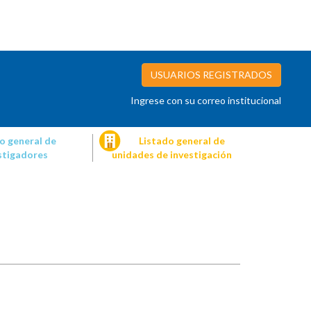
USUARIOS REGISTRADOS
Ingrese con su correo institucional
o general de
Listado general de
stigadores
unidades de investigación