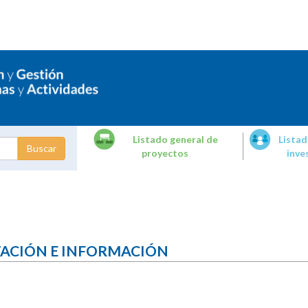
Listado general de
Listad
proyectos
inve
dades de
tigación
TACIÓN E INFORMACIÓN