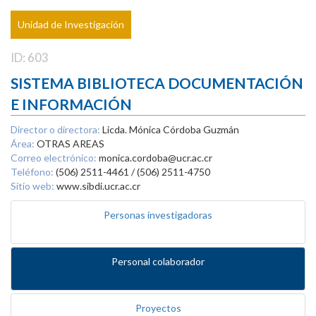
Unidad de Investigación
ID: 603
SISTEMA BIBLIOTECA DOCUMENTACIÓN
E INFORMACIÓN
Director o directora:
Licda. Mónica Córdoba Guzmán
Área:
OTRAS AREAS
Correo electrónico:
monica.cordoba@ucr.ac.cr
Teléfono:
(506) 2511-4461 / (506) 2511-4750
Sitio web:
www.sibdi.ucr.ac.cr
Personas investigadoras
Personal colaborador
Proyectos