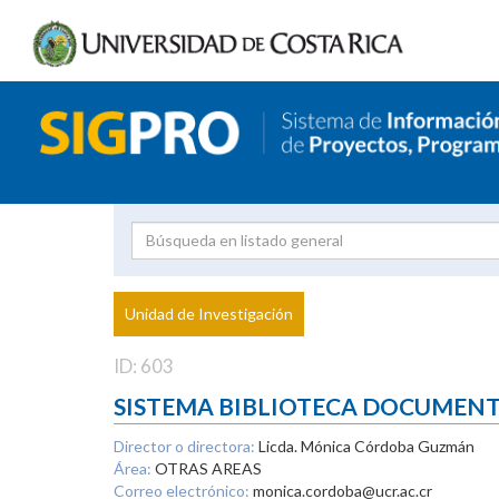
Investigador
Uni
Proyecto
Unidad de Investigación
inves
ID: 603
SISTEMA BIBLIOTECA DOCUMEN
Director o directora:
Licda. Mónica Córdoba Guzmán
Área:
OTRAS AREAS
Correo electrónico:
monica.cordoba@ucr.ac.cr