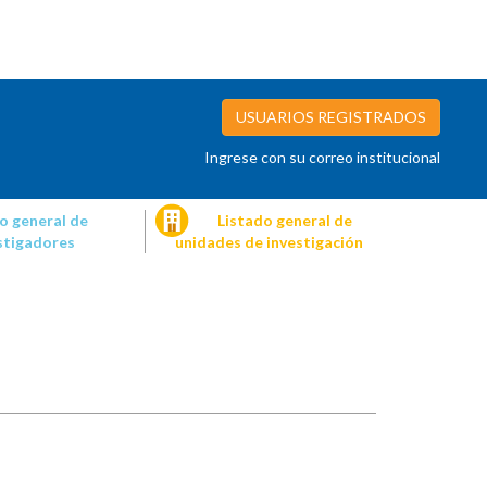
USUARIOS REGISTRADOS
Ingrese con su correo institucional
o general de
Listado general de
stigadores
unidades de investigación