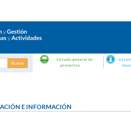
Listado general de
Listad
proyectos
inve
dades de
tigación
TACIÓN E INFORMACIÓN