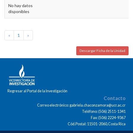
No hay datos
disponibles
«
1
»
Descargar Ficha de la Unidad
Regresar al Portal de la Investigación
Contacto
Correo electrónico: gabriela.chaconzamora@ucr.ac.cr
Teléfono: (506) 2511-1341
Fax: (506) 2224-9367
Cód.Postal: 11501-2060,Costa Rica