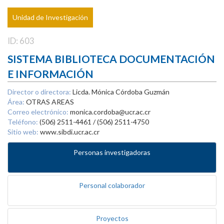
Unidad de Investigación
ID: 603
SISTEMA BIBLIOTECA DOCUMENTACIÓN
E INFORMACIÓN
Director o directora:
Licda. Mónica Córdoba Guzmán
Área:
OTRAS AREAS
Correo electrónico:
monica.cordoba@ucr.ac.cr
Teléfono:
(506) 2511-4461 / (506) 2511-4750
Sitio web:
www.sibdi.ucr.ac.cr
Personas investigadoras
Personal colaborador
Proyectos