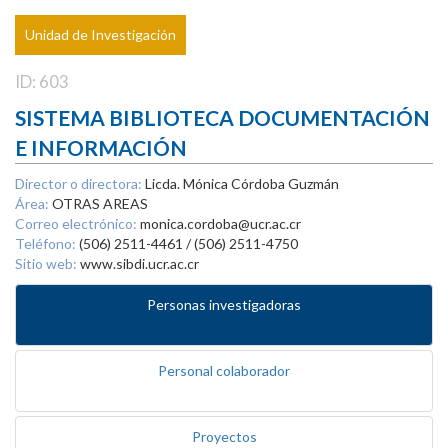
Unidad de Investigación
ID: 603
SISTEMA BIBLIOTECA DOCUMENTACIÓN
E INFORMACIÓN
Director o directora:
Licda. Mónica Córdoba Guzmán
Área:
OTRAS AREAS
Correo electrónico:
monica.cordoba@ucr.ac.cr
Teléfono:
(506) 2511-4461 / (506) 2511-4750
Sitio web:
www.sibdi.ucr.ac.cr
Personas investigadoras
Personal colaborador
Proyectos