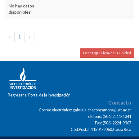
No hay datos
disponibles
«
1
»
Descargar Ficha de la Unidad
Regresar al Portal de la Investigación
Contacto
Correo electrónico: gabriela.chaconzamora@ucr.ac.cr
Teléfono: (506) 2511-1341
Fax: (506) 2224-9367
Cód.Postal: 11501-2060,Costa Rica