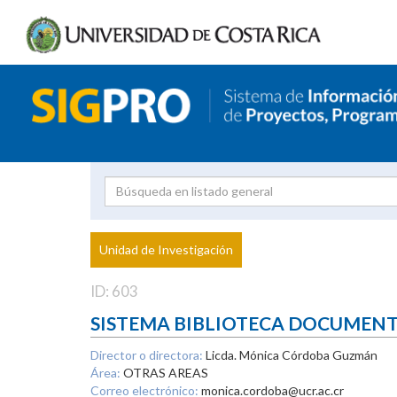
Investigador
Uni
Proyecto
Unidad de Investigación
inves
ID: 603
SISTEMA BIBLIOTECA DOCUMEN
Director o directora:
Licda. Mónica Córdoba Guzmán
Área:
OTRAS AREAS
Correo electrónico:
monica.cordoba@ucr.ac.cr