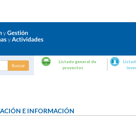
Listado general de
Listad
proyectos
inve
dades de
tigación
TACIÓN E INFORMACIÓN