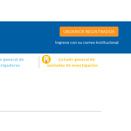
USUARIOS REGISTRADOS
Ingrese con su correo institucional
o general de
Listado general de
stigadores
unidades de investigación