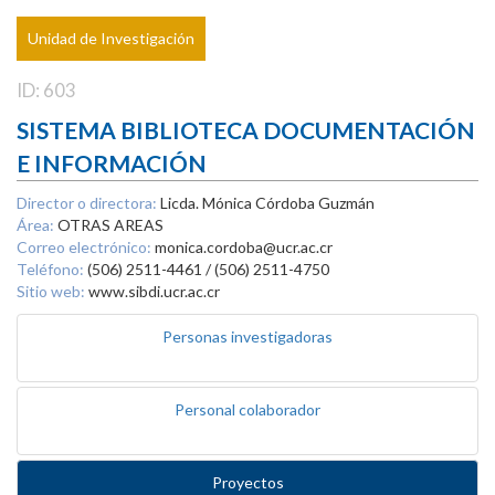
Unidad de Investigación
ID: 603
SISTEMA BIBLIOTECA DOCUMENTACIÓN
E INFORMACIÓN
Director o directora:
Licda. Mónica Córdoba Guzmán
Área:
OTRAS AREAS
Correo electrónico:
monica.cordoba@ucr.ac.cr
Teléfono:
(506) 2511-4461 / (506) 2511-4750
Sitio web:
www.sibdi.ucr.ac.cr
Personas investigadoras
Personal colaborador
Proyectos