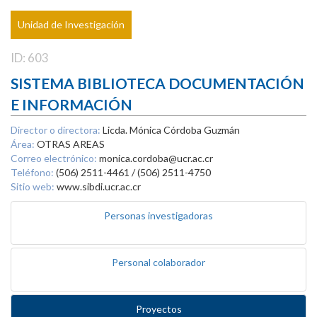
Unidad de Investigación
ID: 603
SISTEMA BIBLIOTECA DOCUMENTACIÓN
E INFORMACIÓN
Director o directora:
Licda. Mónica Córdoba Guzmán
Área:
OTRAS AREAS
Correo electrónico:
monica.cordoba@ucr.ac.cr
Teléfono:
(506) 2511-4461 / (506) 2511-4750
Sitio web:
www.sibdi.ucr.ac.cr
Personas investigadoras
Personal colaborador
Proyectos