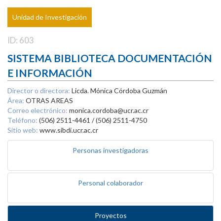
Unidad de Investigación
ID: 603
SISTEMA BIBLIOTECA DOCUMENTACIÓN
E INFORMACIÓN
Director o directora:
Licda. Mónica Córdoba Guzmán
Área:
OTRAS AREAS
Correo electrónico:
monica.cordoba@ucr.ac.cr
Teléfono:
(506) 2511-4461 / (506) 2511-4750
Sitio web:
www.sibdi.ucr.ac.cr
Personas investigadoras
Personal colaborador
Proyectos