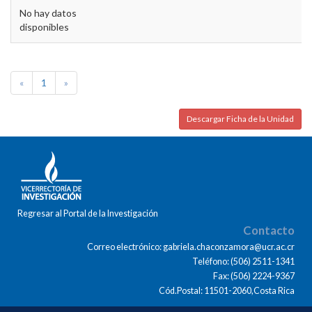
No hay datos
disponibles
«
1
»
Descargar Ficha de la Unidad
Regresar al Portal de la Investigación
Contacto
Correo electrónico: gabriela.chaconzamora@ucr.ac.cr
Teléfono: (506) 2511-1341
Fax: (506) 2224-9367
Cód.Postal: 11501-2060,Costa Rica