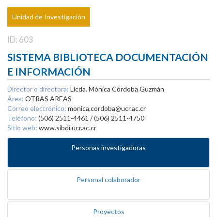
Unidad de Investigación
ID: 603
SISTEMA BIBLIOTECA DOCUMENTACIÓN
E INFORMACIÓN
Director o directora:
Licda. Mónica Córdoba Guzmán
Área:
OTRAS AREAS
Correo electrónico:
monica.cordoba@ucr.ac.cr
Teléfono:
(506) 2511-4461 / (506) 2511-4750
Sitio web:
www.sibdi.ucr.ac.cr
Personas investigadoras
Personal colaborador
Proyectos