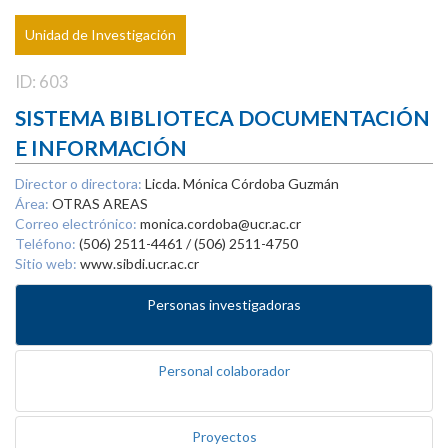
Unidad de Investigación
ID: 603
SISTEMA BIBLIOTECA DOCUMENTACIÓN
E INFORMACIÓN
Director o directora:
Licda. Mónica Córdoba Guzmán
Área:
OTRAS AREAS
Correo electrónico:
monica.cordoba@ucr.ac.cr
Teléfono:
(506) 2511-4461 / (506) 2511-4750
Sitio web:
www.sibdi.ucr.ac.cr
Personas investigadoras
Personal colaborador
Proyectos