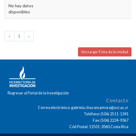
No hay datos
disponibles
«
1
»
Descargar Ficha de la Unidad
Regresar al Portal de la Investigación
Contacto
Correo electrónico: gabriela.chaconzamora@ucr.ac.cr
Teléfono: (506) 2511-1341
Fax: (506) 2224-9367
Cód.Postal: 11501-2060,Costa Rica