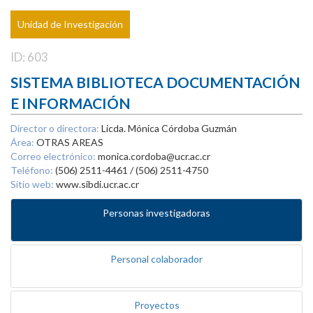
Unidad de Investigación
ID: 603
SISTEMA BIBLIOTECA DOCUMENTACIÓN
E INFORMACIÓN
Director o directora:
Licda. Mónica Córdoba Guzmán
Área:
OTRAS AREAS
Correo electrónico:
monica.cordoba@ucr.ac.cr
Teléfono:
(506) 2511-4461 / (506) 2511-4750
Sitio web:
www.sibdi.ucr.ac.cr
Personas investigadoras
Personal colaborador
Proyectos