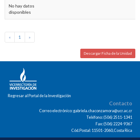
No hay datos
disponibles
«
1
»
Descargar Ficha de la Unidad
Regresar al Portal de la Investigación
Contacto
Correo electrónico: gabriela.chaconzamora@ucr.ac.cr
Teléfono: (506) 2511-1341
Fax: (506) 2224-9367
Cód.Postal: 11501-2060,Costa Rica