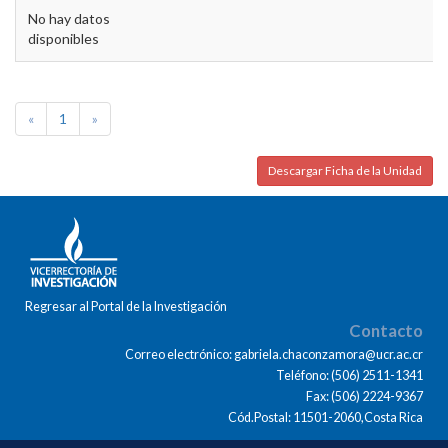
No hay datos
disponibles
«
1
»
Descargar Ficha de la Unidad
Regresar al Portal de la Investigación
Contacto
Correo electrónico: gabriela.chaconzamora@ucr.ac.cr
Teléfono: (506) 2511-1341
Fax: (506) 2224-9367
Cód.Postal: 11501-2060,Costa Rica