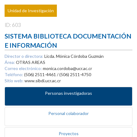
Unidad de Investigación
ID: 603
SISTEMA BIBLIOTECA DOCUMENTACIÓN
E INFORMACIÓN
Director o directora:
Licda. Mónica Córdoba Guzmán
Área:
OTRAS AREAS
Correo electrónico:
monica.cordoba@ucr.ac.cr
Teléfono:
(506) 2511-4461 / (506) 2511-4750
Sitio web:
www.sibdi.ucr.ac.cr
Personas investigadoras
Personal colaborador
Proyectos