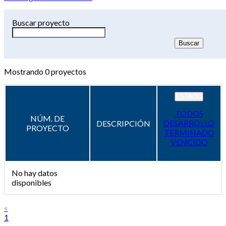
Buscar proyecto
Mostrando
0
proyectos
ESTADO
TODOS
NÚM. DE
DESARROLLO
DESCRIPCIÓN
PROYECTO
TERMINADO
VENCIDO
No hay datos
disponibles
«
1