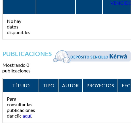
VENCIDO
No hay
datos
disponibles
PUBLICACIONES
Mostrando 0
publicaciones
TÍTULO
TIPO
AUTOR
PROYECTOS
FEC
Para
consultar las
publicaciones
dar clic
aquí
.