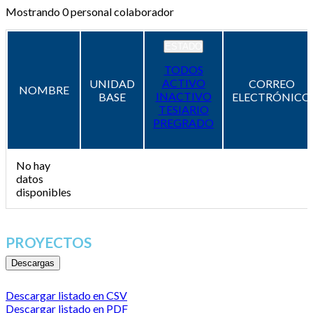
Mostrando
0
personal colaborador
ESTADO
TODOS
ACTIVO
UNIDAD
CORREO
NOMBRE
INACTIVO
BASE
ELECTRÓNICO
TESIARIO
PREGRADO
No hay
datos
disponibles
PROYECTOS
Descargas
Descargar listado en CSV
Descargar listado en PDF