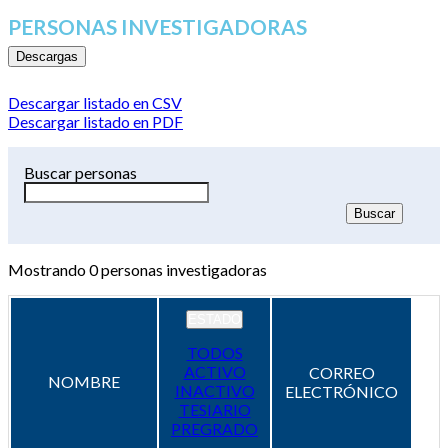
PERSONAS INVESTIGADORAS
Descargas
Descargar listado en CSV
Descargar listado en PDF
Buscar personas
Mostrando
0
personas investigadoras
ESTADO
TODOS
ACTIVO
CORREO
NOMBRE
INACTIVO
ELECTRÓNICO
TESIARIO
PREGRADO