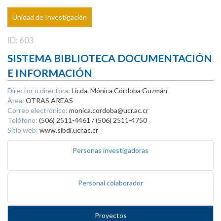
Unidad de Investigación
ID: 603
SISTEMA BIBLIOTECA DOCUMENTACIÓN
E INFORMACIÓN
Director o directora:
Licda. Mónica Córdoba Guzmán
Área:
OTRAS AREAS
Correo electrónico:
monica.cordoba@ucr.ac.cr
Teléfono:
(506) 2511-4461 / (506) 2511-4750
Sitio web:
www.sibdi.ucr.ac.cr
Personas investigadoras
Personal colaborador
Proyectos