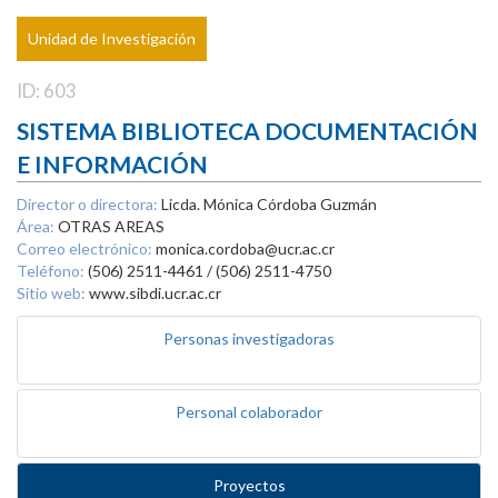
Unidad de Investigación
ID: 603
SISTEMA BIBLIOTECA DOCUMENTACIÓN
E INFORMACIÓN
Director o directora:
Licda. Mónica Córdoba Guzmán
Área:
OTRAS AREAS
Correo electrónico:
monica.cordoba@ucr.ac.cr
Teléfono:
(506) 2511-4461 / (506) 2511-4750
Sitio web:
www.sibdi.ucr.ac.cr
Personas investigadoras
Personal colaborador
Proyectos