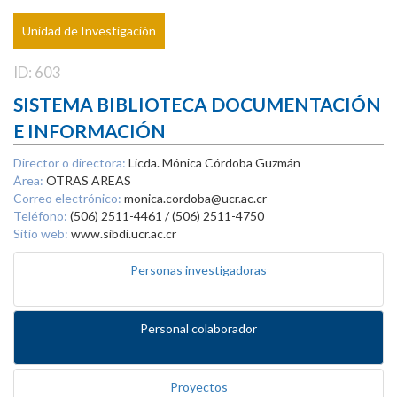
Unidad de Investigación
ID: 603
SISTEMA BIBLIOTECA DOCUMENTACIÓN
E INFORMACIÓN
Director o directora:
Licda. Mónica Córdoba Guzmán
Área:
OTRAS AREAS
Correo electrónico:
monica.cordoba@ucr.ac.cr
Teléfono:
(506) 2511-4461 / (506) 2511-4750
Sitio web:
www.sibdi.ucr.ac.cr
Personas investigadoras
Personal colaborador
Proyectos