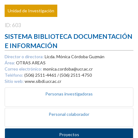
Unidad de Investigación
ID: 603
SISTEMA BIBLIOTECA DOCUMENTACIÓN
E INFORMACIÓN
Director o directora:
Licda. Mónica Córdoba Guzmán
Área:
OTRAS AREAS
Correo electrónico:
monica.cordoba@ucr.ac.cr
Teléfono:
(506) 2511-4461 / (506) 2511-4750
Sitio web:
www.sibdi.ucr.ac.cr
Personas investigadoras
Personal colaborador
Proyectos