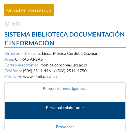
Unidad de Investigación
ID: 603
SISTEMA BIBLIOTECA DOCUMENTACIÓN
E INFORMACIÓN
Director o directora:
Licda. Mónica Córdoba Guzmán
Área:
OTRAS AREAS
Correo electrónico:
monica.cordoba@ucr.ac.cr
Teléfono:
(506) 2511-4461 / (506) 2511-4750
Sitio web:
www.sibdi.ucr.ac.cr
Personas investigadoras
Personal colaborador
Proyectos