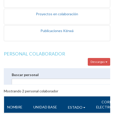
Proyectos en colaboración
Publicaciones Kérwá
PERSONAL COLABORADOR
Descargas
Buscar personal
Mostrando
2
personal colaborador
CORR
NOMBRE
UNIDAD BASE
ELECTRÓ
ESTADO