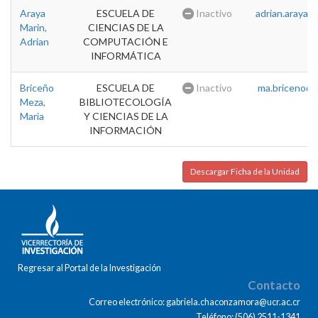
Araya
ESCUELA DE
Inactivo
adrian.araya@u
Marin,
CIENCIAS DE LA
Adrian
COMPUTACIÓN E
INFORMÁTICA
Briceño
ESCUELA DE
Inactivo
ma.briceno@u
Meza,
BIBLIOTECOLOGÍA
Maria
Y CIENCIAS DE LA
INFORMACIÓN
Descargar Ficha de la Unidad
Regresar al Portal de la Investigación
Contacto
Correo electrónico: gabriela.chaconzamora@ucr.ac.cr
Teléfono: (506) 2511-1341