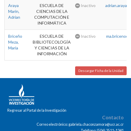
Araya
ESCUELA DE
Inactivo
adrian.araya@u
Marin,
CIENCIAS DE LA
Adrian
COMPUTACIÓN E
INFORMÁTICA
Briceño
ESCUELA DE
Inactivo
ma.briceno@u
Meza,
BIBLIOTECOLOGÍA
Maria
Y CIENCIAS DE LA
INFORMACIÓN
Descargar Ficha de la Unidad
Regresar al Portal de la Investigación
Contacto
Correo electrónico: gabriela.chaconzamora@ucr.ac.cr
Teléfono: (506) 2511-1341