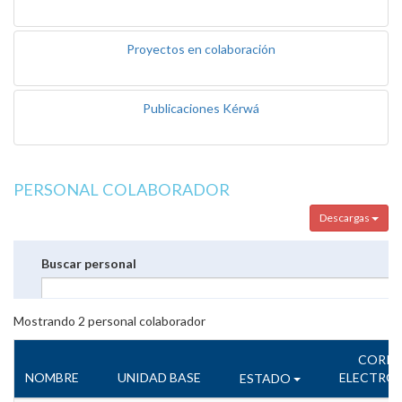
Proyectos en colaboración
Publicaciones Kérwá
PERSONAL COLABORADOR
Descargas
Buscar personal
Mostrando
2
personal colaborador
CORR
NOMBRE
UNIDAD BASE
ELECTRÓ
ESTADO