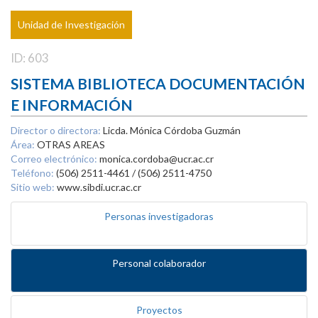
Unidad de Investigación
ID: 603
SISTEMA BIBLIOTECA DOCUMENTACIÓN
E INFORMACIÓN
Director o directora:
Licda. Mónica Córdoba Guzmán
Área:
OTRAS AREAS
Correo electrónico:
monica.cordoba@ucr.ac.cr
Teléfono:
(506) 2511-4461 / (506) 2511-4750
Sitio web:
www.sibdi.ucr.ac.cr
Personas investigadoras
Personal colaborador
Proyectos