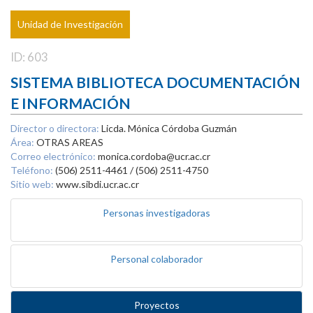
Unidad de Investigación
ID: 603
SISTEMA BIBLIOTECA DOCUMENTACIÓN
E INFORMACIÓN
Director o directora:
Licda. Mónica Córdoba Guzmán
Área:
OTRAS AREAS
Correo electrónico:
monica.cordoba@ucr.ac.cr
Teléfono:
(506) 2511-4461 / (506) 2511-4750
Sitio web:
www.sibdi.ucr.ac.cr
Personas investigadoras
Personal colaborador
Proyectos