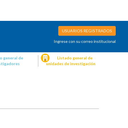
USUARIOS REGISTRADOS
Ingrese con su correo institucional
o general de
Listado general de
stigadores
unidades de investigación