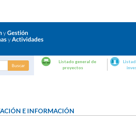
Listado general de
Listad
proyectos
inve
dades de
tigación
TACIÓN E INFORMACIÓN