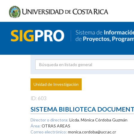
Investigador
Uni
Proyecto
Unidad de Investigación
inves
ID: 603
SISTEMA BIBLIOTECA DOCUMEN
Director o directora:
Licda. Mónica Córdoba Guzmán
Área:
OTRAS AREAS
Correo electrónico:
monica.cordoba@ucr.ac.cr