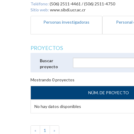
Teléfono:
(506) 2511-4461 / (506) 2511-4750
Sitio web:
www.sibdi.ucr.ac.cr
Personas investigadoras
Personal 
PROYECTOS
Buscar
proyecto
Mostrando
0
proyectos
NÚM. DE PROYECTO
No hay datos disponibles
«
1
»