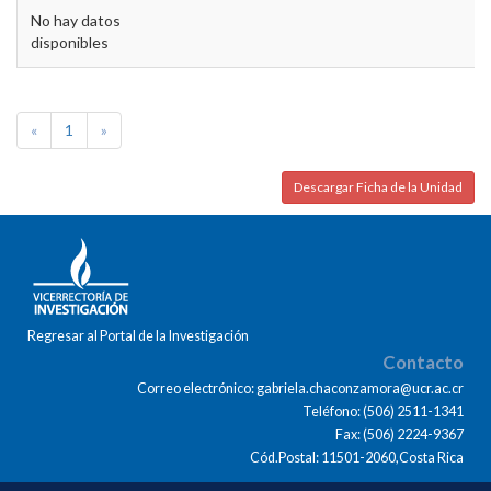
No hay datos
disponibles
«
1
»
Descargar Ficha de la Unidad
Regresar al Portal de la Investigación
Contacto
Correo electrónico: gabriela.chaconzamora@ucr.ac.cr
Teléfono: (506) 2511-1341
Fax: (506) 2224-9367
Cód.Postal: 11501-2060,Costa Rica