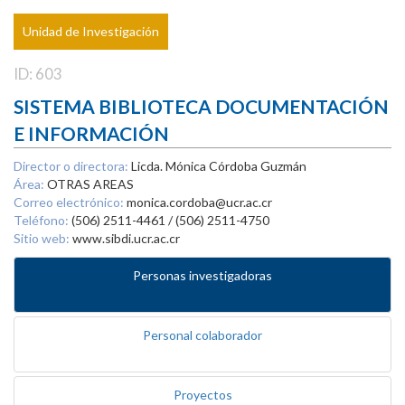
Unidad de Investigación
ID: 603
SISTEMA BIBLIOTECA DOCUMENTACIÓN
E INFORMACIÓN
Director o directora:
Licda. Mónica Córdoba Guzmán
Área:
OTRAS AREAS
Correo electrónico:
monica.cordoba@ucr.ac.cr
Teléfono:
(506) 2511-4461 / (506) 2511-4750
Sitio web:
www.sibdi.ucr.ac.cr
Personas investigadoras
Personal colaborador
Proyectos