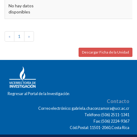
No hay datos
disponibles
«
1
»
Descargar Ficha de la Unidad
Regresar al Portal de la Investigación
Contacto
Correo electrónico: gabriela.chaconzamora@ucr.ac.cr
Teléfono: (506) 2511-1341
Fax: (506) 2224-9367
Cód.Postal: 11501-2060,Costa Rica