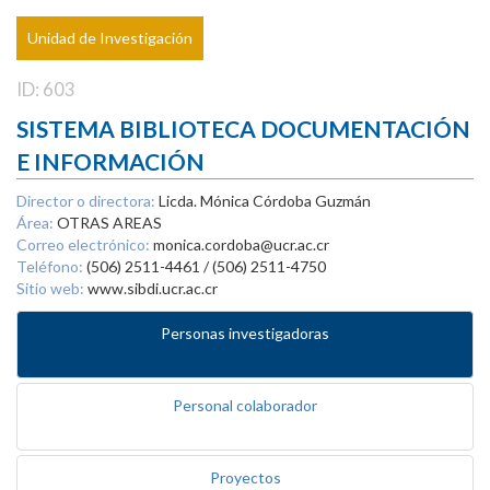
Unidad de Investigación
ID: 603
SISTEMA BIBLIOTECA DOCUMENTACIÓN
E INFORMACIÓN
Director o directora:
Licda. Mónica Córdoba Guzmán
Área:
OTRAS AREAS
Correo electrónico:
monica.cordoba@ucr.ac.cr
Teléfono:
(506) 2511-4461 / (506) 2511-4750
Sitio web:
www.sibdi.ucr.ac.cr
Personas investigadoras
Personal colaborador
Proyectos