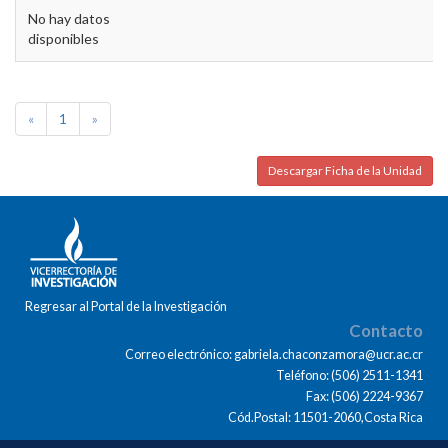
No hay datos
disponibles
«
1
»
Descargar Ficha de la Unidad
Regresar al Portal de la Investigación
Contacto
Correo electrónico: gabriela.chaconzamora@ucr.ac.cr
Teléfono: (506) 2511-1341
Fax: (506) 2224-9367
Cód.Postal: 11501-2060,Costa Rica