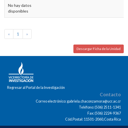
No hay datos
disponibles
«
1
»
Descargar Ficha de la Unidad
Regresar al Portal de la Investigación
Contacto
Correo electrónico: gabriela.chaconzamora@ucr.ac.cr
Teléfono: (506) 2511-1341
Fax: (506) 2224-9367
Cód.Postal: 11501-2060,Costa Rica