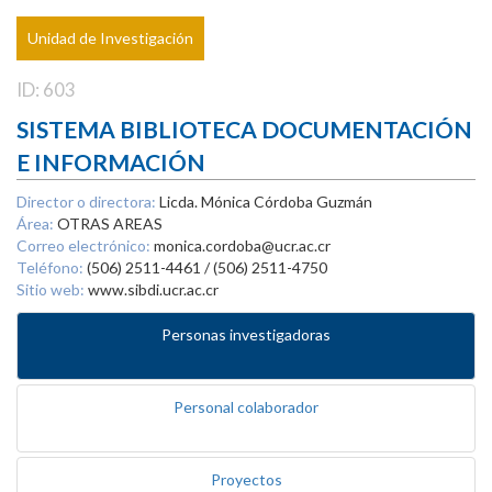
Unidad de Investigación
ID: 603
SISTEMA BIBLIOTECA DOCUMENTACIÓN
E INFORMACIÓN
Director o directora:
Licda. Mónica Córdoba Guzmán
Área:
OTRAS AREAS
Correo electrónico:
monica.cordoba@ucr.ac.cr
Teléfono:
(506) 2511-4461 / (506) 2511-4750
Sitio web:
www.sibdi.ucr.ac.cr
Personas investigadoras
Personal colaborador
Proyectos