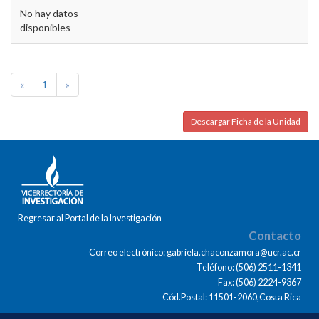
No hay datos
disponibles
«
1
»
Descargar Ficha de la Unidad
Regresar al Portal de la Investigación
Contacto
Correo electrónico: gabriela.chaconzamora@ucr.ac.cr
Teléfono: (506) 2511-1341
Fax: (506) 2224-9367
Cód.Postal: 11501-2060,Costa Rica