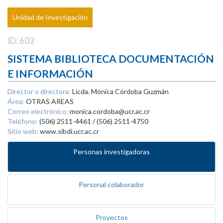
Unidad de Investigación
ID: 603
SISTEMA BIBLIOTECA DOCUMENTACIÓN
E INFORMACIÓN
Director o directora:
Licda. Mónica Córdoba Guzmán
Área:
OTRAS AREAS
Correo electrónico:
monica.cordoba@ucr.ac.cr
Teléfono:
(506) 2511-4461 / (506) 2511-4750
Sitio web:
www.sibdi.ucr.ac.cr
Personas investigadoras
Personal colaborador
Proyectos