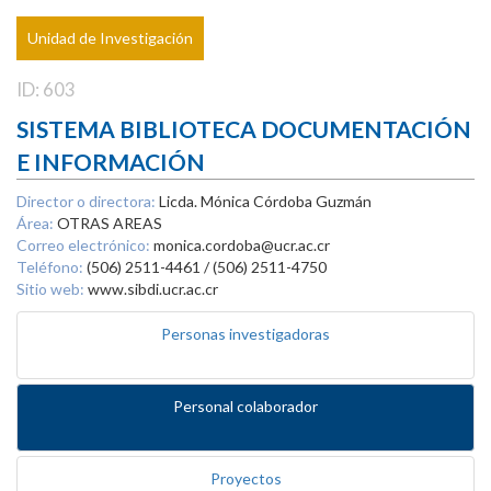
Unidad de Investigación
ID: 603
SISTEMA BIBLIOTECA DOCUMENTACIÓN
E INFORMACIÓN
Director o directora:
Licda. Mónica Córdoba Guzmán
Área:
OTRAS AREAS
Correo electrónico:
monica.cordoba@ucr.ac.cr
Teléfono:
(506) 2511-4461 / (506) 2511-4750
Sitio web:
www.sibdi.ucr.ac.cr
Personas investigadoras
Personal colaborador
Proyectos