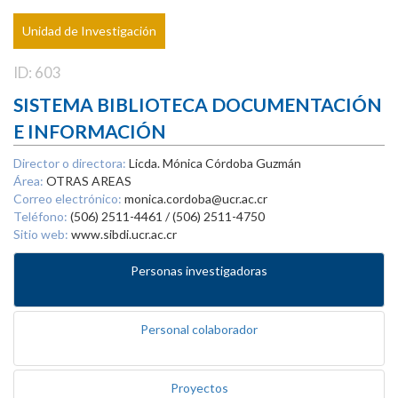
Unidad de Investigación
ID: 603
SISTEMA BIBLIOTECA DOCUMENTACIÓN
E INFORMACIÓN
Director o directora:
Licda. Mónica Córdoba Guzmán
Área:
OTRAS AREAS
Correo electrónico:
monica.cordoba@ucr.ac.cr
Teléfono:
(506) 2511-4461 / (506) 2511-4750
Sitio web:
www.sibdi.ucr.ac.cr
Personas investigadoras
Personal colaborador
Proyectos