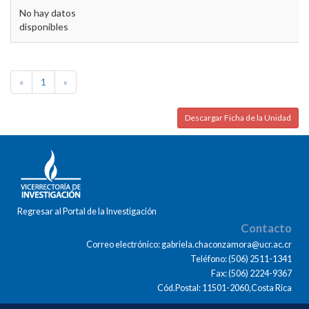
No hay datos
disponibles
«
1
»
Descargar Ficha de la Unidad
Regresar al Portal de la Investigación
Contacto
Correo electrónico: gabriela.chaconzamora@ucr.ac.cr
Teléfono: (506) 2511-1341
Fax: (506) 2224-9367
Cód.Postal: 11501-2060,Costa Rica