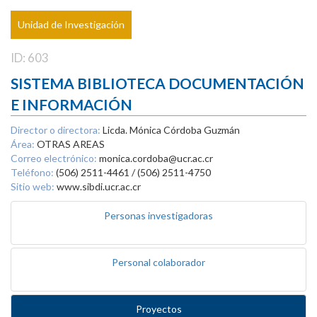
Unidad de Investigación
ID: 603
SISTEMA BIBLIOTECA DOCUMENTACIÓN
E INFORMACIÓN
Director o directora:
Licda. Mónica Córdoba Guzmán
Área:
OTRAS AREAS
Correo electrónico:
monica.cordoba@ucr.ac.cr
Teléfono:
(506) 2511-4461 / (506) 2511-4750
Sitio web:
www.sibdi.ucr.ac.cr
Personas investigadoras
Personal colaborador
Proyectos