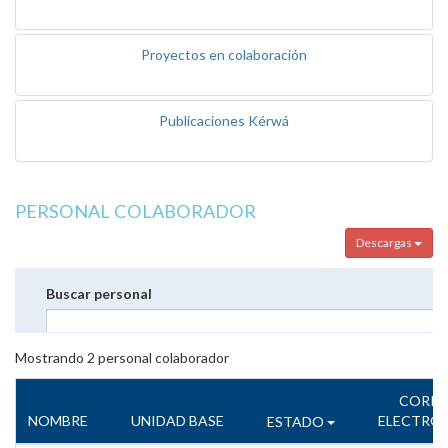
Proyectos en colaboración
Publicaciones Kérwá
PERSONAL COLABORADOR
Descargas
Buscar personal
Mostrando
2
personal colaborador
CORR
NOMBRE
UNIDAD BASE
ELECTRÓ
ESTADO