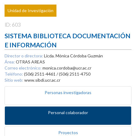
Unidad de Investigación
ID: 603
SISTEMA BIBLIOTECA DOCUMENTACIÓN
E INFORMACIÓN
Director o directora:
Licda. Mónica Córdoba Guzmán
Área:
OTRAS AREAS
Correo electrónico:
monica.cordoba@ucr.ac.cr
Teléfono:
(506) 2511-4461 / (506) 2511-4750
Sitio web:
www.sibdi.ucr.ac.cr
Personas investigadoras
Personal colaborador
Proyectos