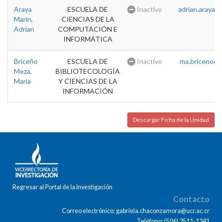
Araya
ESCUELA DE
Inactivo
adrian.araya@u
Marin,
CIENCIAS DE LA
Adrian
COMPUTACIÓN E
INFORMÁTICA
Briceño
ESCUELA DE
Inactivo
ma.briceno@u
Meza,
BIBLIOTECOLOGÍA
Maria
Y CIENCIAS DE LA
INFORMACIÓN
Descargar Ficha de la Unidad
Regresar al Portal de la Investigación
Contacto
Correo electrónico: gabriela.chaconzamora@ucr.ac.cr
Teléfono: (506) 2511-1341