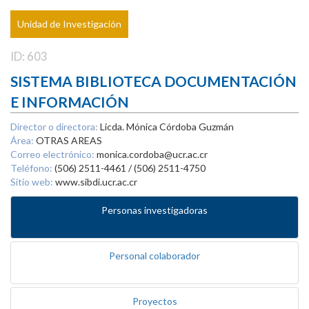
Unidad de Investigación
ID: 603
SISTEMA BIBLIOTECA DOCUMENTACIÓN
E INFORMACIÓN
Director o directora:
Licda. Mónica Córdoba Guzmán
Área:
OTRAS AREAS
Correo electrónico:
monica.cordoba@ucr.ac.cr
Teléfono:
(506) 2511-4461 / (506) 2511-4750
Sitio web:
www.sibdi.ucr.ac.cr
Personas investigadoras
Personal colaborador
Proyectos