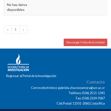
No hay datos
disponibles
«
1
»
Descargar Ficha de la Unidad
Regresar al Portal de la Investigación
Contacto
Correo electrónico: gabriela.chaconzamora@ucr.ac.cr
Teléfono: (506) 2511-1341
Fax: (506) 2224-9367
Cód.Postal: 11501-2060,Costa Rica