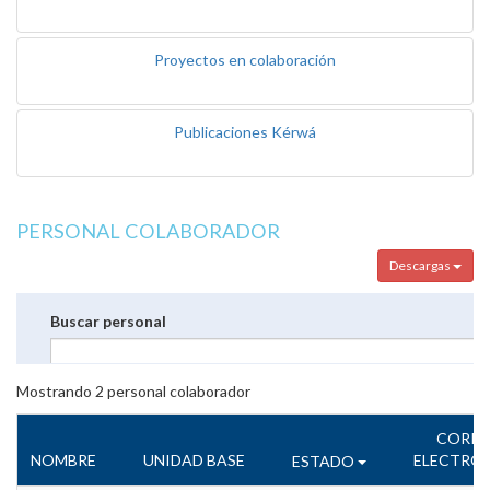
Proyectos en colaboración
Publicaciones Kérwá
PERSONAL COLABORADOR
Descargas
Buscar personal
Mostrando
2
personal colaborador
CORR
NOMBRE
UNIDAD BASE
ELECTRÓ
ESTADO