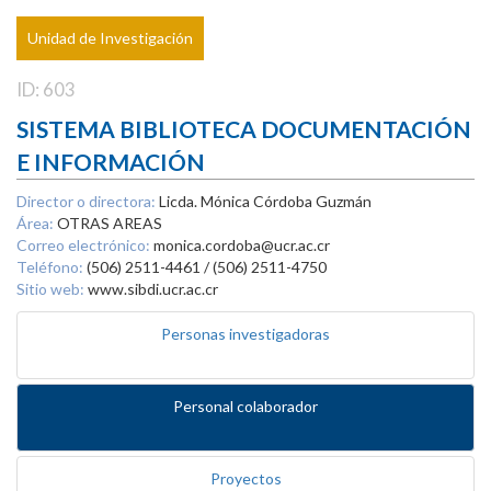
Unidad de Investigación
ID: 603
SISTEMA BIBLIOTECA DOCUMENTACIÓN
E INFORMACIÓN
Director o directora:
Licda. Mónica Córdoba Guzmán
Área:
OTRAS AREAS
Correo electrónico:
monica.cordoba@ucr.ac.cr
Teléfono:
(506) 2511-4461 / (506) 2511-4750
Sitio web:
www.sibdi.ucr.ac.cr
Personas investigadoras
Personal colaborador
Proyectos