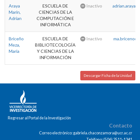
Araya
ESCUELA DE
Inactivo
adrian.araya@u
Marin,
CIENCIAS DE LA
Adrian
COMPUTACIÓN E
INFORMÁTICA
Briceño
ESCUELA DE
Inactivo
ma.briceno@u
Meza,
BIBLIOTECOLOGÍA
Maria
Y CIENCIAS DE LA
INFORMACIÓN
Descargar Ficha de la Unidad
Regresar al Portal de la Investigación
Contacto
Correo electrónico: gabriela.chaconzamora@ucr.ac.cr
Teléfono: (506) 2511-1341