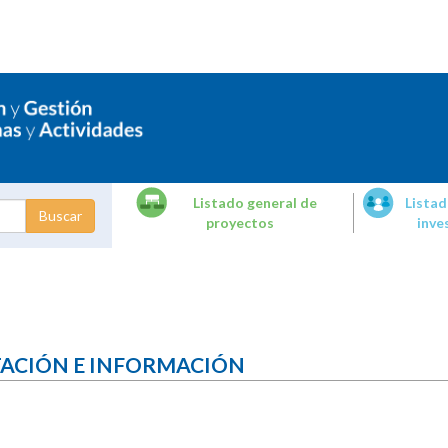
Listado general de
Listad
proyectos
inve
dades de
tigación
TACIÓN E INFORMACIÓN