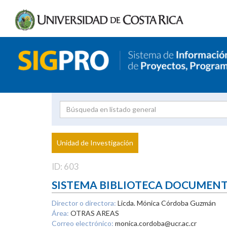
Investigador
Uni
Proyecto
Unidad de Investigación
inves
ID: 603
SISTEMA BIBLIOTECA DOCUMEN
Director o directora:
Licda. Mónica Córdoba Guzmán
Área:
OTRAS AREAS
Correo electrónico:
monica.cordoba@ucr.ac.cr