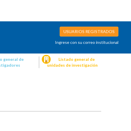
USUARIOS REGISTRADOS
Ingrese con su correo institucional
o general de
Listado general de
stigadores
unidades de investigación