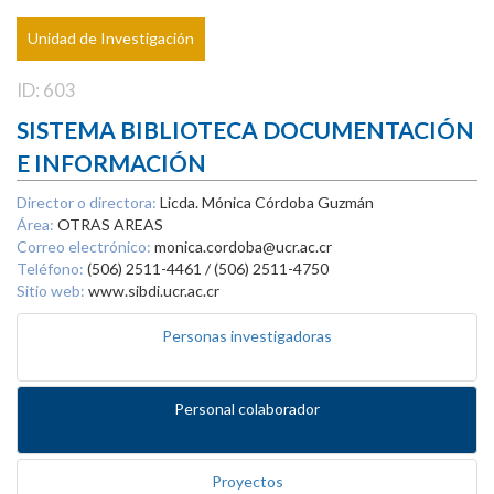
Unidad de Investigación
ID: 603
SISTEMA BIBLIOTECA DOCUMENTACIÓN
E INFORMACIÓN
Director o directora:
Licda. Mónica Córdoba Guzmán
Área:
OTRAS AREAS
Correo electrónico:
monica.cordoba@ucr.ac.cr
Teléfono:
(506) 2511-4461 / (506) 2511-4750
Sitio web:
www.sibdi.ucr.ac.cr
Personas investigadoras
Personal colaborador
Proyectos