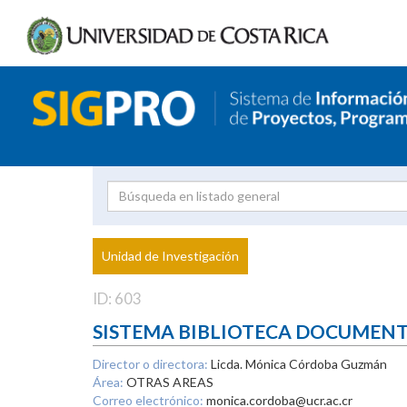
Investigador
Uni
Proyecto
Unidad de Investigación
inves
ID: 603
SISTEMA BIBLIOTECA DOCUMEN
Director o directora:
Licda. Mónica Córdoba Guzmán
Área:
OTRAS AREAS
Correo electrónico:
monica.cordoba@ucr.ac.cr