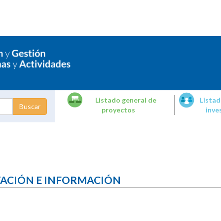
Listado general de
Listad
proyectos
inve
dades de
tigación
TACIÓN E INFORMACIÓN