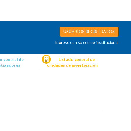
USUARIOS REGISTRADOS
Ingrese con su correo institucional
o general de
Listado general de
stigadores
unidades de investigación