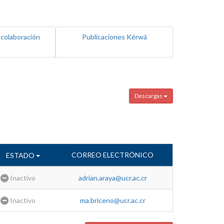
 colaboración
Publicaciones Kérwá
Descargas
CORREO ELECTRÓNICO
ESTADO
Inactivo
adrian.araya@ucr.ac.cr
Inactivo
ma.briceno@ucr.ac.cr