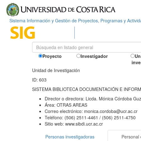
Sistema Información y Gestiòn de Proyectos, Programas y Activi
Proyecto
Investigador
Un
inve
Unidad de Investigación
ID: 603
SISTEMA BIBLIOTECA DOCUMENTACIÓN E INFOR
Director o directora:
Licda. Mónica Córdoba Gu
Área:
OTRAS AREAS
Correo electrónico:
monica.cordoba@ucr.ac.cr
Teléfono:
(506) 2511-4461 / (506) 2511-4750
Sitio web:
www.sibdi.ucr.ac.cr
Personas investigadoras
Personal 