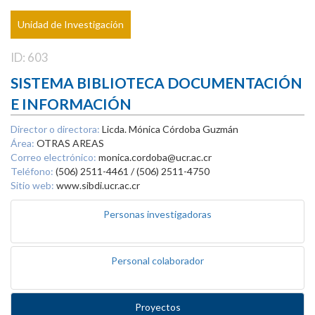
Unidad de Investigación
ID: 603
SISTEMA BIBLIOTECA DOCUMENTACIÓN
E INFORMACIÓN
Director o directora:
Licda. Mónica Córdoba Guzmán
Área:
OTRAS AREAS
Correo electrónico:
monica.cordoba@ucr.ac.cr
Teléfono:
(506) 2511-4461 / (506) 2511-4750
Sitio web:
www.sibdi.ucr.ac.cr
Personas investigadoras
Personal colaborador
Proyectos