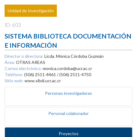
Unidad de Investigación
ID: 603
SISTEMA BIBLIOTECA DOCUMENTACIÓN
E INFORMACIÓN
Director o directora:
Licda. Mónica Córdoba Guzmán
Área:
OTRAS AREAS
Correo electrónico:
monica.cordoba@ucr.ac.cr
Teléfono:
(506) 2511-4461 / (506) 2511-4750
Sitio web:
www.sibdi.ucr.ac.cr
Personas investigadoras
Personal colaborador
Proyectos