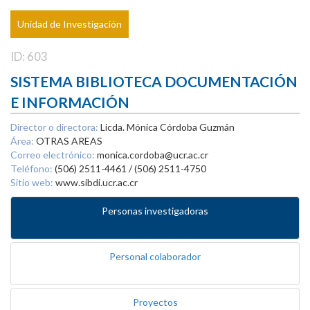
Unidad de Investigación
ID: 603
SISTEMA BIBLIOTECA DOCUMENTACIÓN
E INFORMACIÓN
Director o directora:
Licda. Mónica Córdoba Guzmán
Área:
OTRAS AREAS
Correo electrónico:
monica.cordoba@ucr.ac.cr
Teléfono:
(506) 2511-4461 / (506) 2511-4750
Sitio web:
www.sibdi.ucr.ac.cr
Personas investigadoras
Personal colaborador
Proyectos