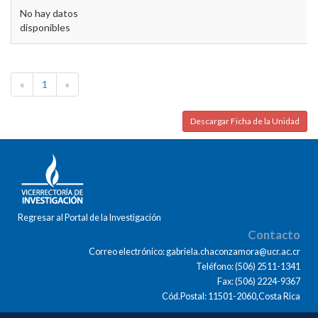
No hay datos
disponibles
«
1
»
Descargar Ficha de la Unidad
Regresar al Portal de la Investigación
Contacto
Correo electrónico: gabriela.chaconzamora@ucr.ac.cr
Teléfono: (506) 2511-1341
Fax: (506) 2224-9367
Cód.Postal: 11501-2060,Costa Rica