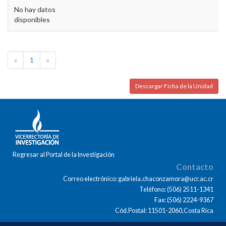
No hay datos
disponibles
«
1
»
Descargar Ficha de la Unidad
Regresar al Portal de la Investigación
Contacto
Correo electrónico: gabriela.chaconzamora@ucr.ac.cr
Teléfono: (506) 2511-1341
Fax: (506) 2224-9367
Cód.Postal: 11501-2060,Costa Rica