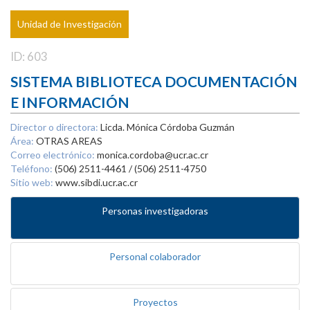
Unidad de Investigación
ID: 603
SISTEMA BIBLIOTECA DOCUMENTACIÓN
E INFORMACIÓN
Director o directora:
Licda. Mónica Córdoba Guzmán
Área:
OTRAS AREAS
Correo electrónico:
monica.cordoba@ucr.ac.cr
Teléfono:
(506) 2511-4461 / (506) 2511-4750
Sitio web:
www.sibdi.ucr.ac.cr
Personas investigadoras
Personal colaborador
Proyectos