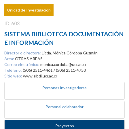
Unidad de Investigación
ID: 603
SISTEMA BIBLIOTECA DOCUMENTACIÓN
E INFORMACIÓN
Director o directora:
Licda. Mónica Córdoba Guzmán
Área:
OTRAS AREAS
Correo electrónico:
monica.cordoba@ucr.ac.cr
Teléfono:
(506) 2511-4461 / (506) 2511-4750
Sitio web:
www.sibdi.ucr.ac.cr
Personas investigadoras
Personal colaborador
Proyectos