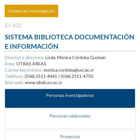
Unidad de Investigación
ID: 603
SISTEMA BIBLIOTECA DOCUMENTACIÓN
E INFORMACIÓN
Director o directora:
Licda. Mónica Córdoba Guzmán
Área:
OTRAS AREAS
Correo electrónico:
monica.cordoba@ucr.ac.cr
Teléfono:
(506) 2511-4461 / (506) 2511-4750
Sitio web:
www.sibdi.ucr.ac.cr
Personas investigadoras
Personal colaborador
Proyectos