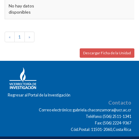
No hay datos
disponibles
«
1
»
Descargar Ficha de la Unidad
Regresar al Portal de la Investigación
Contacto
Correo electrónico: gabriela.chaconzamora@ucr.ac.cr
Teléfono: (506) 2511-1341
Fax: (506) 2224-9367
Cód.Postal: 11501-2060,Costa Rica